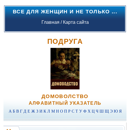
ВСЕ ДЛЯ ЖЕНЩИН И НЕ ТОЛЬКО ...
Главная
/
Карта сайта
ПОДРУГА
ДОМОВОЛСТВО
АЛФАВИТНЫЙ УКАЗАТЕЛЬ
А
Б
В
Г
Д
Е
Ж
З
И
К
Л
М
Н
О
П
Р
С
Т
У
Ф
Х
Ц
Ч
Ш
Щ
Э
Ю
Я