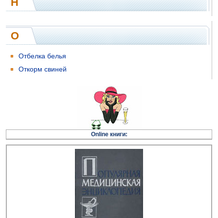
Н
О
Отбелка белья
Откорм свиней
Online книги: